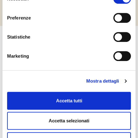
Richiedi informazioni
consenso
Preferenze
Statistiche
Kapcsolatfelvétel
Kérjük ne habozzon kapcsolatba lépni velünk! Érdeklődését
Marketing
szeretettel várjuk a honlapon feltüntetett elérhetőségeken.
KAPCSOLATFELVÉTEL
Mostra dettagli
Accetta tutti
Accetta selezionati