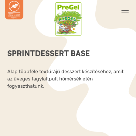
SPRINTDESSERT BASE
Alap többféle textúrájú desszert készítéséhez, amit
az üveges fagylaltpult hőmérsékletén
fogyaszthatunk.