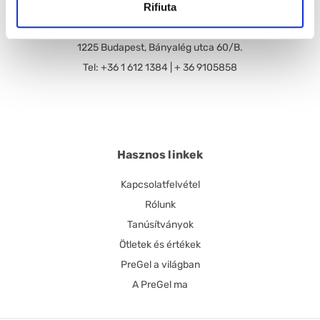
Rifiuta
Pre Gel Magyarország Kft.
1225 Budapest, Bányalég utca 60/B.
Tel: +36 1 612 1384 | + 36 9105858
Hasznos linkek
Kapcsolatfelvétel
Rólunk
Tanúsítványok
Ötletek és értékek
PreGel a világban
A PreGel ma