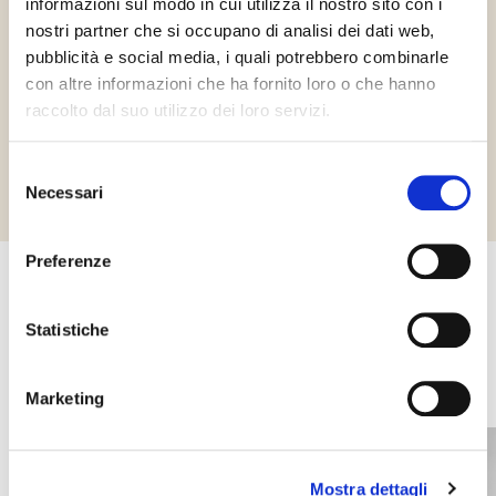
informazioni sul modo in cui utilizza il nostro sito con i
nostri partner che si occupano di analisi dei dati web,
Gluténmentes
Vegán
pubblicità e social media, i quali potrebbero combinarle
con altre informazioni che ha fornito loro o che hanno
raccolto dal suo utilizzo dei loro servizi.
Richiedi informazioni
Selezione
Necessari
del
consenso
Preferenze
Egyéb termékek, amelyek
Statistiche
érdekelhetik Önt
Marketing
Mostra dettagli