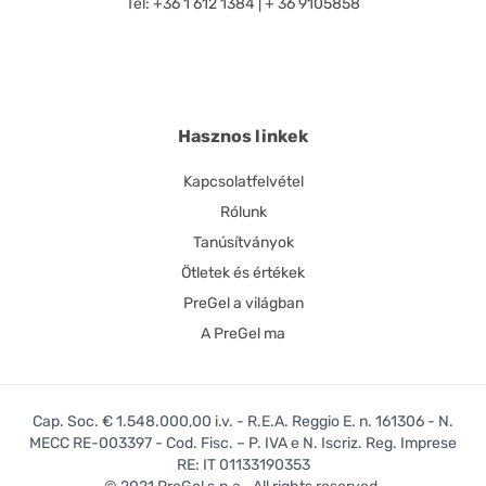
Tel: +36 1 612 1384 | + 36 9105858
Hasznos linkek
Kapcsolatfelvétel
Rólunk
Tanúsítványok
Ötletek és értékek
PreGel a világban
A PreGel ma
Cap. Soc. € 1.548.000,00 i.v. - R.E.A. Reggio E. n. 161306 - N.
MECC RE-003397 - Cod. Fisc. – P. IVA e N. Iscriz. Reg. Imprese
RE: IT 01133190353