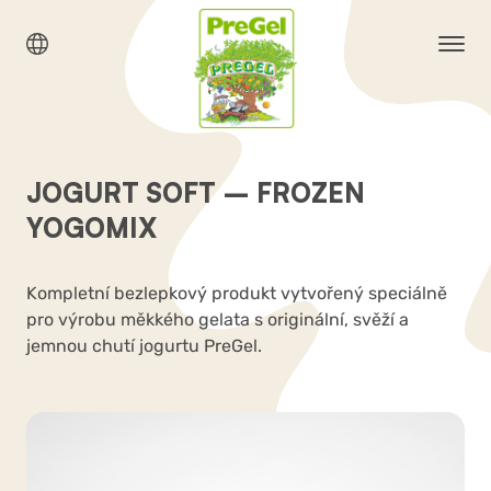
JOGURT SOFT – FROZEN
YOGOMIX
Kompletní bezlepkový produkt vytvořený speciálně
pro výrobu měkkého gelata s originální, svěží a
jemnou chutí jogurtu PreGel.