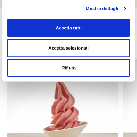
Mostra dettagli
Další produkty, které by vás mohly
Accetta tutti
zajímat
Accetta selezionati
Rifiuta