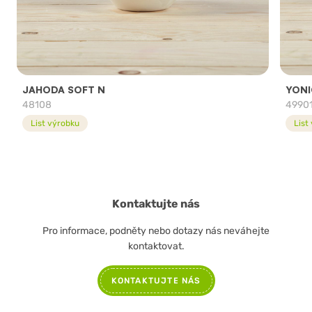
JAHODA SOFT N
YONI
48108
4990
List výrobku
List
Kontaktujte nás
Pro informace, podněty nebo dotazy nás neváhejte
kontaktovat.
KONTAKTUJTE NÁS