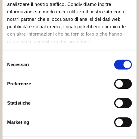
analizzare il nostro traffico. Condividiamo inoltre
informazioni sul modo in cui utilizza il nostro sito con i
nostri partner che si occupano di analisi dei dati web,
pubblicità e social media, i quali potrebbero combinarle
con altre informazioni che ha fornito loro o che hanno
Gluten Free
HCS
Halal Italia
raccolto dal suo utilizzo dei loro servizi.
Selezione
Necessari
del
consenso
Preferenze
Kosher
Orthodox
Chalavi
Union Dairy
Statistiche
Požádejte o informace
Marketing