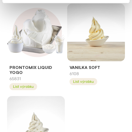
PRONTOMIX LIQUID
VANILKA SOFT
YOGO
6108
65831
List výrobku
List výrobku