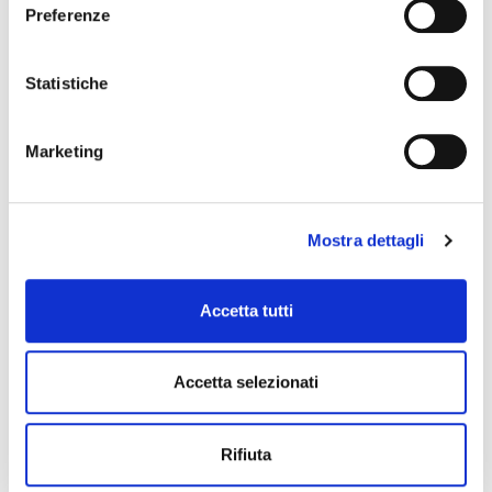
Preferenze
FIORDILATTE SOFT
JAHODA SOFT N
Statistiche
3108
48108
List výrobku
List výrobku
Marketing
Mostra dettagli
Accetta tutti
Accetta selezionati
JOGURT SOFT –
PRONTOMIX LIQUID
FROZEN YOGOMIX
FIORPANNA®
04808
97711
Rifiuta
List výrobku
List výrobku