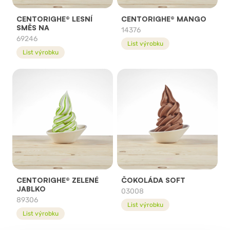
CENTORIGHE® LESNÍ
CENTORIGHE® MANGO
SMĚS NA
14376
69246
List výrobku
List výrobku
CENTORIGHE® ZELENÉ
ČOKOLÁDA SOFT
JABLKO
03008
89306
List výrobku
List výrobku