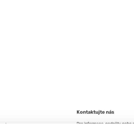
Kontaktujte nás
Pro informace, podněty nebo 
 unico
neváhejte kontaktovat.
n. 5/A