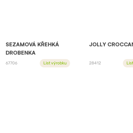
SEZAMOVÁ KŘEHKÁ
JOLLY CROCCA
DROBENKA
67706
List výrobku
28412
Lis