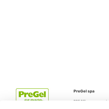
PreGel spa
PRE GEL spa con socio
Via 11 Settembre 2001 