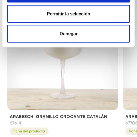
Permitir la selección
Denegar
ARABESCHI GRANILLO CROCANTE CATALÁN
ARAB
67614
6770
ficha del producto
fich