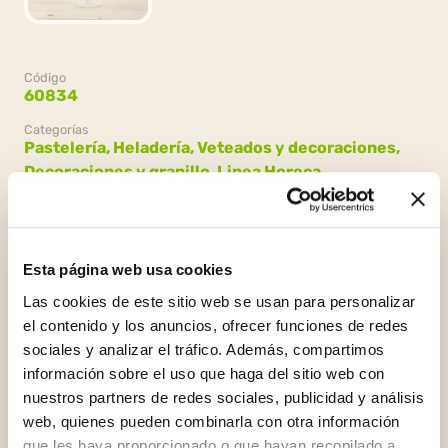
Código
60834
Categorías
Pastelería,
Heladería,
Veteados y decoraciones,
Decoraciones y granillo,
Linea Horeca,
Decoraciones y granillo horeca
Esta página web usa cookies
Las cookies de este sitio web se usan para personalizar
Embalaje
4 bolsas x 1 kg
el contenido y los anuncios, ofrecer funciones de redes
sociales y analizar el tráfico. Además, compartimos
información sobre el uso que haga del sitio web con
nuestros partners de redes sociales, publicidad y análisis
web, quienes pueden combinarla con otra información
que les haya proporcionado o que hayan recopilado a