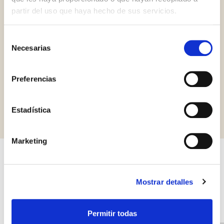
partir del uso que haya hecho de sus servicios.
Selección
Necesarias
Gluten Free
Vegan
de
consentimiento
Preferencias
Solicitar información
Estadística
Marketing
Otros productos que pueden
Mostrar detalles
interesarle
Permitir todas