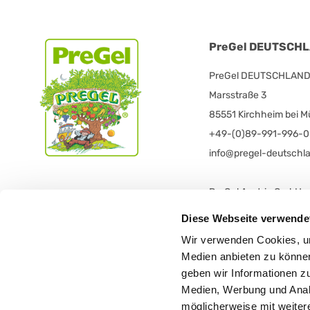
PreGel DEUTSCHLA
PreGel DEUTSCHLAND V
Marsstraße 3
85551 Kirchheim bei 
+49-(0)89-991-996-0
info@pregel-deutschl
PreGel Austria GmbH
Grazerstraße 58
Diese Webseite verwende
8665 Langenwang
Wir verwenden Cookies, um
+43 3854 6116
Medien anbieten zu können
office@pregelaustria.a
geben wir Informationen z
Medien, Werbung und Analy
möglicherweise mit weiter