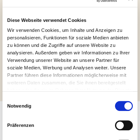
Diese Webseite verwendet Cookies
Wir verwenden Cookies, um Inhalte und Anzeigen zu
personalisieren, Funktionen für soziale Medien anbieten
Orthodox
zu können und die Zugriffe auf unsere Website zu
Union Pareve
analysieren. Außerdem geben wir Informationen zu Ihrer
Verwendung unserer Website an unsere Partner für
soziale Medien, Werbung und Analysen weiter. Unsere
Weitere Informationen abfragen
Partner führen diese Informationen möglicherweise mit
weiteren Daten zusammen, die Sie ihnen bereitgestellt
haben oder die sie im Rahmen Ihrer Nutzung der Dienste
gesammelt haben.
Einwilligungsauswahl
Notwendig
Andere Produkte, die Sie
Präferenzen
interessieren könnten