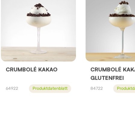
CRUMBOLÉ KAKAO
CRUMBOLÉ KAK
GLUTENFREI
64922
Produktdatenblatt
84722
Produktd