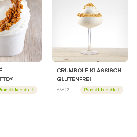
É
CRUMBOLÉ KLASSISCH
TTO®
GLUTENFREI
Produktdatenblatt
66622
Produktdatenblatt