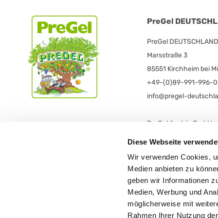
PreGel DEUTSCHLA
PreGel DEUTSCHLAND V
Marsstraße 3
85551 Kirchheim bei 
+49-(0)89-991-996-0
info@pregel-deutschl
PreGel Austria GmbH
Grazerstraße 58
Diese Webseite verwende
8665 Langenwang
Wir verwenden Cookies, um
+43 3854 6116
Medien anbieten zu können
office@pregelaustria.a
geben wir Informationen z
Medien, Werbung und Analy
möglicherweise mit weiter
Rahmen Ihrer Nutzung der