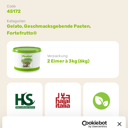
Code
45172
Kategorien
Gelato,
Geschmacksgebende Pasten,
Fortefrutto®
Verpackung
2 Eimer à 3kg (6kg)
HCS
Halal Italia
Vegan