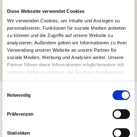
Diese Webseite verwendet Cookies
Wir verwenden Cookies, um Inhalte und Anzeigen zu
Halal Italia
personalisieren, Funktionen für soziale Medien anbieten
zu können und die Zugriffe auf unsere Website zu
analysieren. Außerdem geben wir Informationen zu Ihrer
Verwendung unserer Website an unsere Partner für
Weitere Informationen abfragen
soziale Medien, Werbung und Analysen weiter. Unsere
Partner führen diese Informationen möglicherweise mit
weiteren Daten zusammen, die Sie ihnen bereitgestellt
haben oder die sie im Rahmen Ihrer Nutzung der Dienste
gesammelt haben.
Einwilligungsauswahl
Notwendig
Andere Produkte, die Sie
interessieren könnten
Präferenzen
Statistiken