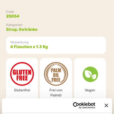
Code
25054
Kategorien
Sirup,
Getränke
Verpackung
4 Flaschen x 1.3 Kg
Glutenfrei
Frei von
Vegan
Palmöl