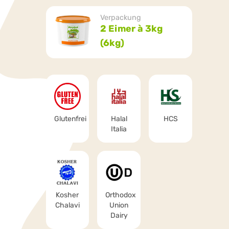
Verpackung
2 Eimer à 3kg
(6kg)
Glutenfrei
Halal
HCS
Italia
Kosher
Orthodox
Chalavi
Union
Dairy