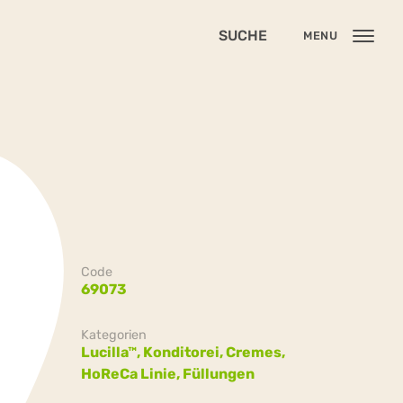
SUCHE
MENU
Code
69073
Kategorien
Lucilla™,
Konditorei,
Cremes,
HoReCa Linie,
Füllungen