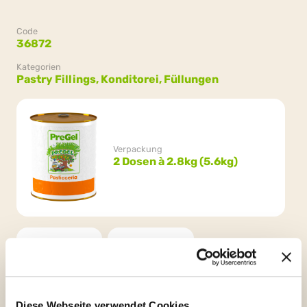
Code
36872
Kategorien
Pastry Fillings,
Konditorei,
Füllungen
Verpackung
2 Dosen à 2.8kg (5.6kg)
Diese Webseite verwendet Cookies