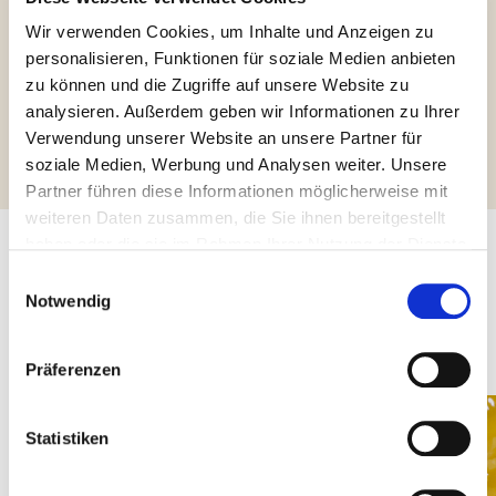
Vegan
Glutenfrei
Wir verwenden Cookies, um Inhalte und Anzeigen zu
personalisieren, Funktionen für soziale Medien anbieten
zu können und die Zugriffe auf unsere Website zu
analysieren. Außerdem geben wir Informationen zu Ihrer
Weitere Informationen abfragen
Verwendung unserer Website an unsere Partner für
soziale Medien, Werbung und Analysen weiter. Unsere
Partner führen diese Informationen möglicherweise mit
weiteren Daten zusammen, die Sie ihnen bereitgestellt
haben oder die sie im Rahmen Ihrer Nutzung der Dienste
gesammelt haben.
Andere Produkte, die Sie
Einwilligungsauswahl
Notwendig
interessieren könnten
Präferenzen
Statistiken