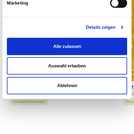
Marketing
Details zeigen
Alle zulassen
Auswahl erlauben
Ablehnen
PASTRY FILLING WALDBEEREN
PAST
96902
9700
Produktdatenblatt
Prod