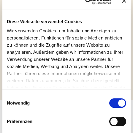
Diese Webseite verwendet Cookies
Wir verwenden Cookies, um Inhalte und Anzeigen zu
personalisieren, Funktionen für soziale Medien anbieten
Glutenfrei
Frei von
zu können und die Zugriffe auf unsere Website zu
Palmöl
analysieren. Außerdem geben wir Informationen zu Ihrer
Verwendung unserer Website an unsere Partner für
soziale Medien, Werbung und Analysen weiter. Unsere
Partner führen diese Informationen möglicherweise mit
Weitere Informationen abfragen
weiteren Daten zusammen, die Sie ihnen bereitgestellt
haben oder die sie im Rahmen Ihrer Nutzung der Dienste
gesammelt haben.
Einwilligungsauswahl
Notwendig
Andere Produkte, die Sie
Präferenzen
interessieren könnten