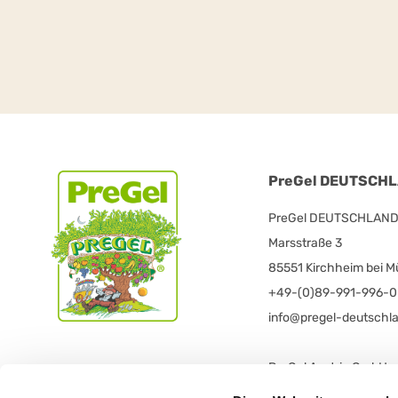
PreGel DEUTSCHLA
PreGel DEUTSCHLAND V
Marsstraße 3
85551 Kirchheim bei 
+49-(0)89-991-996-0
info@pregel-deutschl
PreGel Austria GmbH
Grazerstraße 58