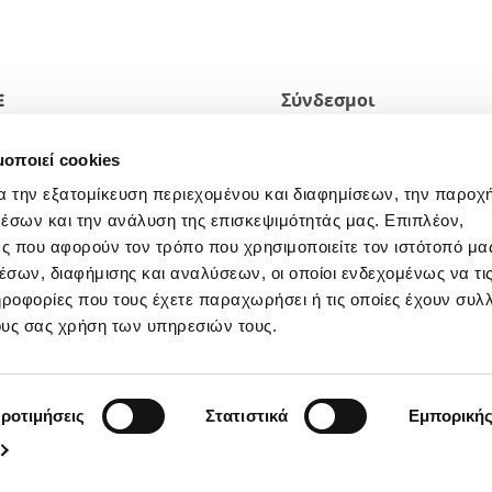
E
Σύνδεσμοι
2 Pefka
Η ΠΟΛΙΤΙΚΗ ΑΠΟΡΡΗΤΟΥ ΤΟ
μοποιεί cookies
ΙΣΤΟΤΟΠΟΥ
α την εξατομίκευση περιεχομένου και διαφημίσεων, την παροχ
ΝΟΜΙΚΗ ΑΝΑΚΟΙΝΩΣΗ
έσων και την ανάλυση της επισκεψιμότητάς μας. Επιπλέον,
Εγγραφείτε στο ενημερωτικό
ς που αφορούν τον τρόπο που χρησιμοποιείτε τον ιστότοπό μα
δελτίο
σων, διαφήμισης και αναλύσεων, οι οποίοι ενδεχομένως να τι
οφορίες που τους έχετε παραχωρήσει ή τις οποίες έχουν συλλ
ους σας χρήση των υπηρεσιών τους.
ροτιμήσεις
Στατιστικά
Εμπορική
A. Reggio E. n. 161306 - N. MECC RE-003397 - Cod. Fisc. – P. IVA e N. Is
© 2021 PreGel s.p.a.. All rights reserved.