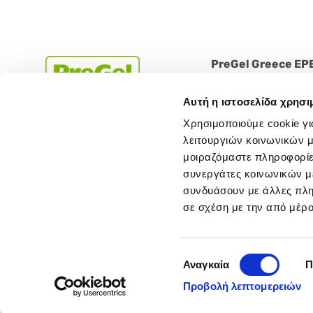
PreGel Greece EP
Agias Sofias 15, Thesi 
Αυτή η ιστοσελίδα χρησι
Aspropyrgos 19300
Χρησιμοποιούμε cookie γι
Greece
λειτουργιών κοινωνικών μ
Tel . 210 9310123
μοιραζόμαστε πληροφορίε
ΓΕΜΗ 146809101000
συνεργάτες κοινωνικών μέ
συνδυάσουν με άλλες πληρ
σε σχέση με την από μέρ
Επιλογή
Αναγκαία
Π
συγκατάθεσης
Cap. Soc. € 1.548.000,00 i.v. - R.E.
Προβολή λεπτομερειών