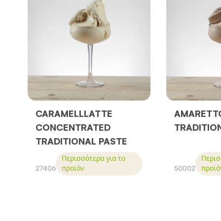
CARAMELLLATTE
AMARETT
CONCENTRATED
TRADITIO
TRADITIONAL PASTE
Περισσότερα για το
Περισ
27406
προϊόν
50002
προϊό