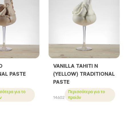
O
VANILLA TAHITI N
NAL PASTE
(YELLOW) TRADITIONAL
PASTE
σότερα για το
Περισσότερα για το
ν
14602
προϊόν