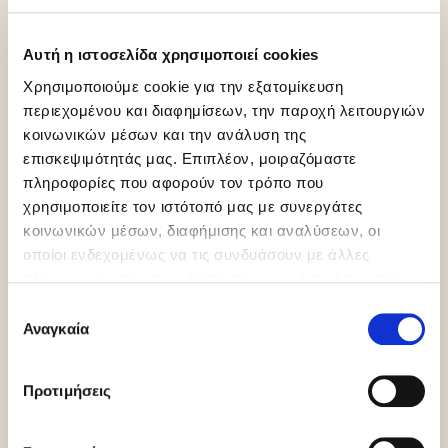
Κατηγορίες
Παγωτό,
Variegates και Fillings,
CrumbOlé®
Αυτή η ιστοσελίδα χρησιμοποιεί cookies
Χρησιμοποιούμε cookie για την εξατομίκευση
περιεχομένου και διαφημίσεων, την παροχή λειτουργιών
κοινωνικών μέσων και την ανάλυση της
Συσκευασία
2 δοχεία x 3.5kg (7kg)
επισκεψιμότητάς μας. Επιπλέον, μοιραζόμαστε
πληροφορίες που αφορούν τον τρόπο που
χρησιμοποιείτε τον ιστότοπό μας με συνεργάτες
κοινωνικών μέσων, διαφήμισης και αναλύσεων, οι
οποίοι ενδεχομένως να τις συνδυάσουν με άλλες
πληροφορίες που τους έχετε παραχωρήσει ή τις οποίες
έχουν συλλέξει σε σχέση με την από μέρους σας χρήση
Επιλογή
των υπηρεσιών τους.
Αναγκαία
συγκατάθεσης
Gluten Free
Προτιμήσεις