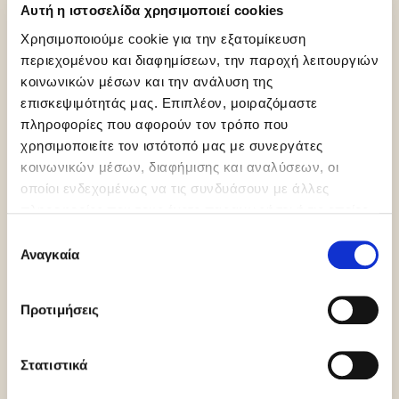
Αυτή η ιστοσελίδα χρησιμοποιεί cookies
Χρησιμοποιούμε cookie για την εξατομίκευση
περιεχομένου και διαφημίσεων, την παροχή λειτουργιών
κοινωνικών μέσων και την ανάλυση της
Gluten Free
Kosher
Orthodox
επισκεψιμότητάς μας. Επιπλέον, μοιραζόμαστε
Pareve
Union Pareve
πληροφορίες που αφορούν τον τρόπο που
χρησιμοποιείτε τον ιστότοπό μας με συνεργάτες
κοινωνικών μέσων, διαφήμισης και αναλύσεων, οι
οποίοι ενδεχομένως να τις συνδυάσουν με άλλες
πληροφορίες που τους έχετε παραχωρήσει ή τις οποίες
έχουν συλλέξει σε σχέση με την από μέρους σας χρήση
Επιλογή
των υπηρεσιών τους.
Αναγκαία
συγκατάθεσης
Vegan
Dairy free
Προτιμήσεις
Περισσότερες πληροφορίες
Στατιστικά