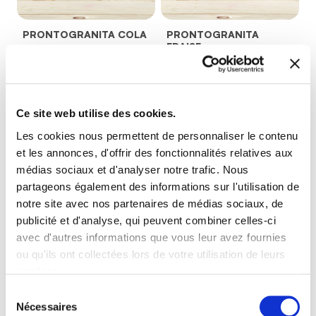
PRONTOGRANITA COLA
PRONTOGRANITA
FRAISE
79101
62901
fiche produit
fiche produit
Ce site web utilise des cookies.
Les cookies nous permettent de personnaliser le contenu
et les annonces, d'offrir des fonctionnalités relatives aux
médias sociaux et d'analyser notre trafic. Nous
partageons également des informations sur l'utilisation de
notre site avec nos partenaires de médias sociaux, de
publicité et d'analyse, qui peuvent combiner celles-ci
avec d'autres informations que vous leur avez fournies
ou qu'ils ont collectées lors de votre utilisation de leurs
PRONTOGRANITA
PRONTOGRANITA
LEMON
MELON D’EAU
services.
63101
74901
Sélection
fiche produit
fiche produit
Nécessaires
du