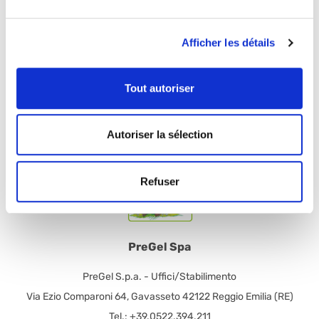
Contactez-nous
Pour toute information, réclamation ou curiosité, n'hésitez pas
Afficher les détails
à nous contacter.
CONTACTEZ-NOUS
Tout autoriser
Autoriser la sélection
Refuser
PreGel Spa
PreGel S.p.a. - Uffici/Stabilimento
Via Ezio Comparoni 64, Gavasseto 42122 Reggio Emilia (RE)
Tel.: +39.0522.394.211