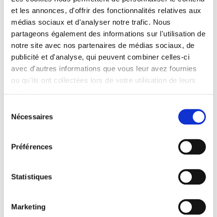
HAPPYTORTE SDL
PRONTO SEMIFREDDO
et les annonces, d'offrir des fonctionnalités relatives aux
68338
66108
médias sociaux et d'analyser notre trafic. Nous
fiche produit
fiche produit
partageons également des informations sur l'utilisation de
notre site avec nos partenaires de médias sociaux, de
publicité et d'analyse, qui peuvent combiner celles-ci
avec d'autres informations que vous leur avez fournies
ou qu'ils ont collectées lors de votre utilisation de leurs
services.
Sélection
Nécessaires
du
consentement
Préférences
SEMIFREDDO SANS
LACTOSE
95128
Statistiques
fiche produit
Marketing