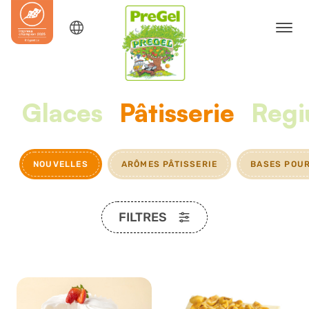
Glaces
Pâtisserie
Reg
NOUVELLES
ARÔMES PÂTISSERIE
BASES POUR
FILTRES