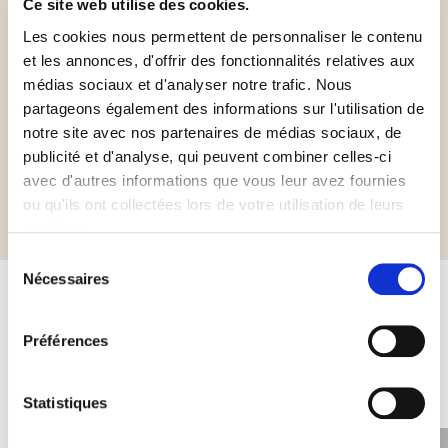
Ce site web utilise des cookies.
Les cookies nous permettent de personnaliser le contenu
et les annonces, d'offrir des fonctionnalités relatives aux
Halal Italia
Sans gluten
médias sociaux et d'analyser notre trafic. Nous
partageons également des informations sur l'utilisation de
notre site avec nos partenaires de médias sociaux, de
publicité et d'analyse, qui peuvent combiner celles-ci
Informations complémentaires
avec d'autres informations que vous leur avez fournies
ou qu'ils ont collectées lors de votre utilisation de leurs
services.
Sélection
Nécessaires
du
consentement
Autres produits susceptibles de
Préférences
vous intéresser
Statistiques