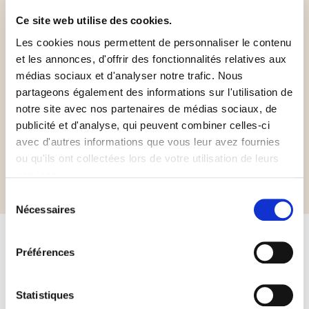
Ce site web utilise des cookies.
Les cookies nous permettent de personnaliser le contenu
et les annonces, d'offrir des fonctionnalités relatives aux
médias sociaux et d'analyser notre trafic. Nous
Sans gluten
Sans huile de
Orthodox
palme
Union Dairy
partageons également des informations sur l'utilisation de
notre site avec nos partenaires de médias sociaux, de
publicité et d'analyse, qui peuvent combiner celles-ci
avec d'autres informations que vous leur avez fournies
Informations complémentaires
ou qu'ils ont collectées lors de votre utilisation de leurs
services.
Sélection
Nécessaires
du
consentement
Préférences
Autres produits susceptibles de
vous intéresser
Statistiques