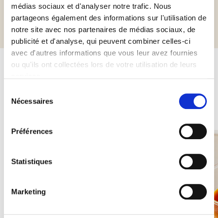
médias sociaux et d'analyser notre trafic. Nous
Informations complémentaires
partageons également des informations sur l'utilisation de
notre site avec nos partenaires de médias sociaux, de
publicité et d'analyse, qui peuvent combiner celles-ci
avec d'autres informations que vous leur avez fournies
ou qu'ils ont collectées lors de votre utilisation de leurs
services.
Autres produits susceptibles de
Sélection
vous intéresser
Nécessaires
du
consentement
Préférences
Statistiques
Marketing