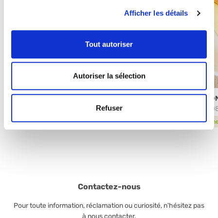
Afficher les détails
Tout autoriser
Autoriser la sélection
LE CROCCANTI-COCCO
PRO
Refuser
66932
6100
fiche produit
fich
Contactez-nous
Pour toute information, réclamation ou curiosité, n'hésitez pas
à nous contacter.