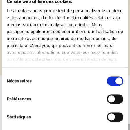
Ce site web utilise des cookies.
Les cookies nous permettent de personnaliser le contenu
et les annonces, d'offrir des fonctionnalités relatives aux
Sans gluten
Halal Italia
médias sociaux et d'analyser notre trafic. Nous
partageons également des informations sur l'utilisation de
notre site avec nos partenaires de médias sociaux, de
publicité et d'analyse, qui peuvent combiner celles-ci
Informations complémentaires
avec d'autres informations que vous leur avez fournies
ou qu'ils ont collectées lors de votre utilisation de leurs
services.
Sélection
Nécessaires
du
consentement
Autres produits susceptibles de
Préférences
vous intéresser
Statistiques