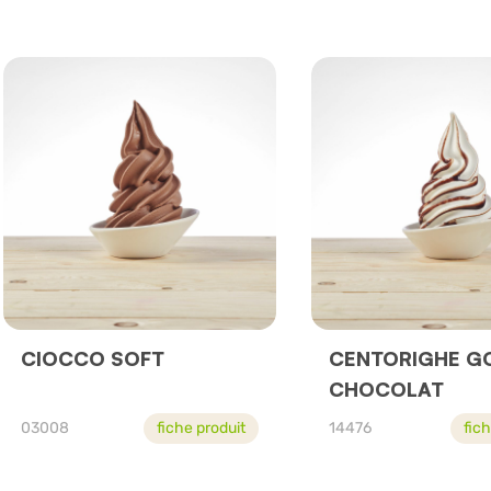
CIOCCO SOFT
CENTORIGHE G
CHOCOLAT
03008
fiche produit
14476
fic