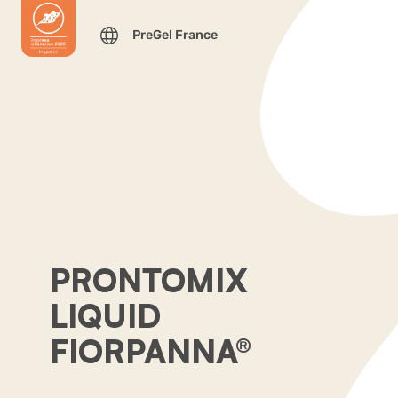
PreGel France
PRONTOMIX
LIQUID
FIORPANNA®