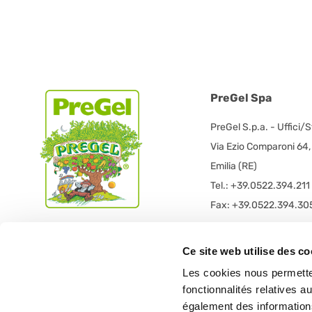
PreGel Spa
PreGel S.p.a. - Uffici/
Via Ezio Comparoni 64
Emilia (RE)
Tel.: +39.0522.394.211
Fax: +39.0522.394.30
PreGel S.p.a. - Sede L
Ce site web utilise des co
PRE GEL spa con socio
Les cookies nous permetten
Via 11 Settembre 2001 
fonctionnalités relatives 
42019 Scandiano (RE) -
également des informations