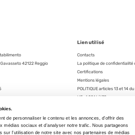
Lien utilisé
Stabilimento
Contacts
, Gavasseto 42122 Reggio
La politique de confidentialité 
Certifications
Mentions légales
5
POLITIQUE articles 13 et 14 d
UE nº 2016/679
egale
okies.
 unico
t de personnaliser le contenu et les annonces, d'offrir des
n. 5/A
aux médias sociaux et d'analyser notre trafic. Nous partageons
 Frazione Arceto (Italy)
 sur l'utilisation de notre site avec nos partenaires de médias