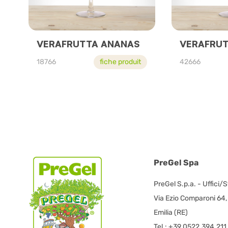
VERAFRUTTA ANANAS
VERAFRUT
18766
fiche produit
42666
PreGel Spa
PreGel S.p.a. - Uffici/
Via Ezio Comparoni 64
Emilia (RE)
Tel.: +39.0522.394.211