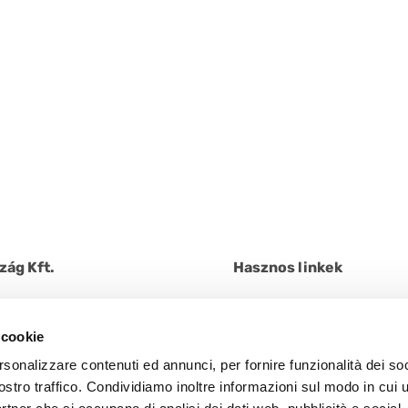
zág Kft.
Hasznos linkek
ég utca 60/B.
Kapcsolatfelvétel
+ 36 9105858
Rólunk
 cookie
Tanúsítványok
rsonalizzare contenuti ed annunci, per fornire funzionalità dei soc
Ötletek és értékek
ostro traffico. Condividiamo inoltre informazioni sul modo in cui u
PreGel a világban