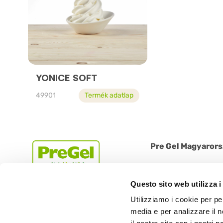
YONICE SOFT
49901
Termék adatlap
Pre Gel Magyarors
1225 Budapest, Bányal
Tel: +36 1 612 1384 | 
Questo sito web utilizza i
Utilizziamo i cookie per pe
media e per analizzare il n