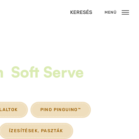
KERESÉS
MENÜ
m
Soft Serve
YLALTOK
PINO PINGUINO™
ÍZESÍTÉSEK, PASZTÁK