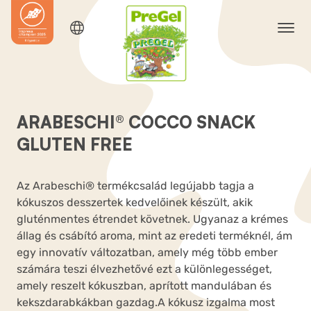
ARABESCHI® COCCO SNACK
GLUTEN FREE
Az Arabeschi® termékcsalád legújabb tagja a
kókuszos desszertek kedvelőinek készült, akik
gluténmentes étrendet követnek. Ugyanaz a krémes
állag és csábító aroma, mint az eredeti terméknél, ám
egy innovatív változatban, amely még több ember
számára teszi élvezhetővé ezt a különlegességet,
amely reszelt kókuszban, aprított mandulában és
kekszdarabkákban gazdag.A kókusz izgalma most