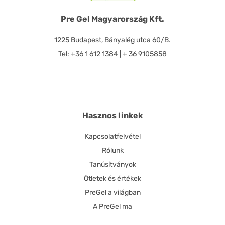
Pre Gel Magyarország Kft.
1225 Budapest, Bányalég utca 60/B.
Tel: +36 1 612 1384 | + 36 9105858
Hasznos linkek
Kapcsolatfelvétel
Rólunk
Tanúsítványok
Ötletek és értékek
PreGel a világban
A PreGel ma