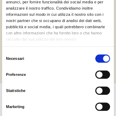
annunci, per fornire funzionalità dei social media e per
analizzare il nostro traffico. Condividiamo inoltre
informazioni sul modo in cui utilizza il nostro sito con i
nostri partner che si occupano di analisi dei dati web,
pubblicità e social media, i quali potrebbero combinarle
con altre informazioni che ha fornito loro o che hanno
Gluténmentes
raccolto dal suo utilizzo dei loro servizi.
Selezione
Necessari
del
Richiedi informazioni
consenso
Preferenze
Statistiche
Egyéb termékek, amelyek
Marketing
érdekelhetik Önt