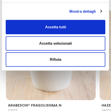
Mostra dettagli
Accetta tutti
Accetta selezionati
Rifiuta
ARABESCHI® FRAGOLISSIMA N
HAZE
07122
7402