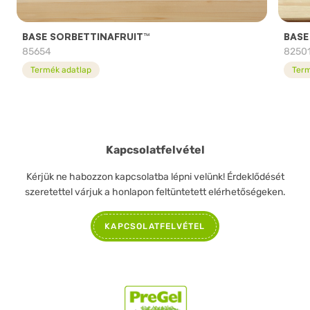
BASE SORBETTINAFRUIT™
BASE
85654
8250
Termék adatlap
Term
Kapcsolatfelvétel
Kérjük ne habozzon kapcsolatba lépni velünk! Érdeklődését
szeretettel várjuk a honlapon feltüntetett elérhetőségeken.
KAPCSOLATFELVÉTEL