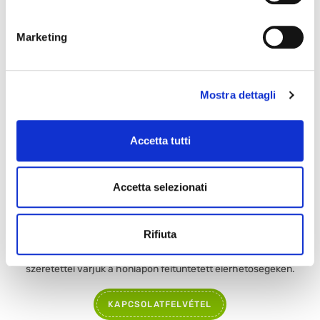
Marketing
Mostra dettagli
Accetta tutti
LEMON STRONG
SUPERLIMONE100
59262
9508
Termék adatlap
Termék adatlap
Accetta selezionati
Kapcsolatfelvétel
Rifiuta
Kérjük ne habozzon kapcsolatba lépni velünk! Érdeklődését
szeretettel várjuk a honlapon feltüntetett elérhetőségeken.
KAPCSOLATFELVÉTEL