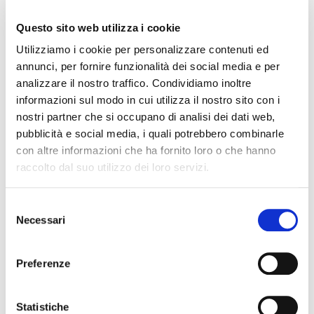
BASE NATURAL FRUIT
BASE
ZERO E
SORBETTINAFRUIT™
Questo sito web utilizza i cookie
54528
85654
Utilizziamo i cookie per personalizzare contenuti ed
Termék adatlap
Termék adatlap
annunci, per fornire funzionalità dei social media e per
analizzare il nostro traffico. Condividiamo inoltre
informazioni sul modo in cui utilizza il nostro sito con i
nostri partner che si occupano di analisi dei dati web,
pubblicità e social media, i quali potrebbero combinarle
con altre informazioni che ha fornito loro o che hanno
raccolto dal suo utilizzo dei loro servizi.
Selezione
Necessari
del
BASE TUTTIFRUTTI
FRUIT BASE MILK FREE
consenso
WMD
82501
31108
Preferenze
Termék adatlap
Termék adatlap
Statistiche