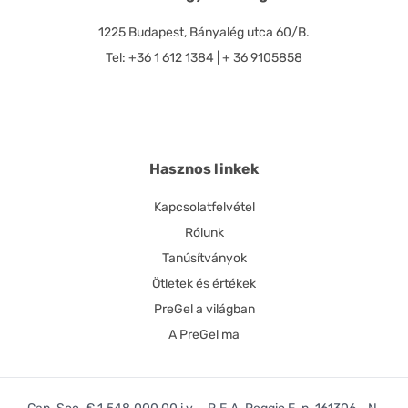
1225 Budapest, Bányalég utca 60/B.
Tel: +36 1 612 1384 | + 36 9105858
Hasznos linkek
Kapcsolatfelvétel
Rólunk
Tanúsítványok
Ötletek és értékek
PreGel a világban
A PreGel ma