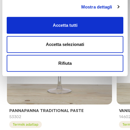
Mostra dettagli
Accetta tutti
Accetta selezionati
Rifiuta
PANNAPANNA TRADITIONAL PASTE
VANI
53302
1460
Termék adatlap
Term