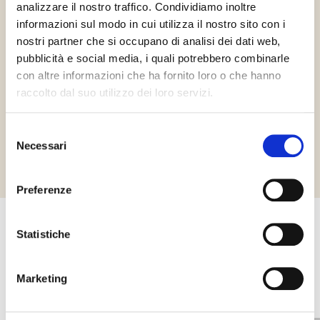
analizzare il nostro traffico. Condividiamo inoltre
informazioni sul modo in cui utilizza il nostro sito con i
nostri partner che si occupano di analisi dei dati web,
pubblicità e social media, i quali potrebbero combinarle
Vegán
Gluténmentes
Halal Italia
con altre informazioni che ha fornito loro o che hanno
raccolto dal suo utilizzo dei loro servizi.
Selezione
Richiedi informazioni
Necessari
del
consenso
Preferenze
Statistiche
Egyéb termékek, amelyek
érdekelhetik Önt
Marketing