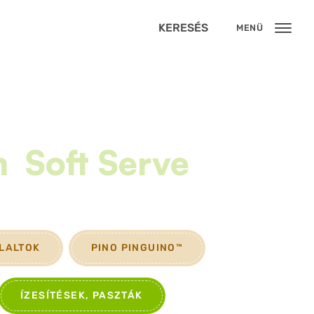
KERESÉS
MENÜ
m
Soft Serve
YLALTOK
PINO PINGUINO™
ÍZESÍTÉSEK, PASZTÁK