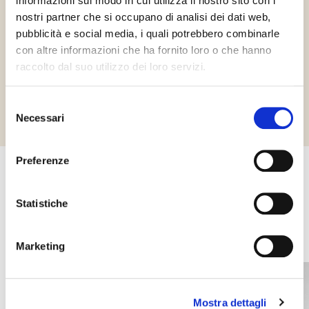
informazioni sul modo in cui utilizza il nostro sito con i
nostri partner che si occupano di analisi dei dati web,
Gluténmentes
Vegán
pubblicità e social media, i quali potrebbero combinarle
con altre informazioni che ha fornito loro o che hanno
raccolto dal suo utilizzo dei loro servizi.
Richiedi informazioni
Selezione
Necessari
del
consenso
Preferenze
Egyéb termékek, amelyek
Statistiche
érdekelhetik Önt
Marketing
Mostra dettagli