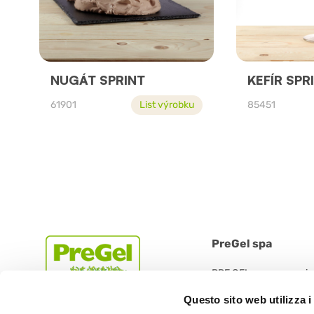
NUGÁT SPRINT
KEFÍR SPR
61901
List výrobku
85451
PreGel spa
PRE GEL spa con socio
Via 11 Settembre 2001 
Questo sito web utilizza i
42019 Scandiano (RE) -