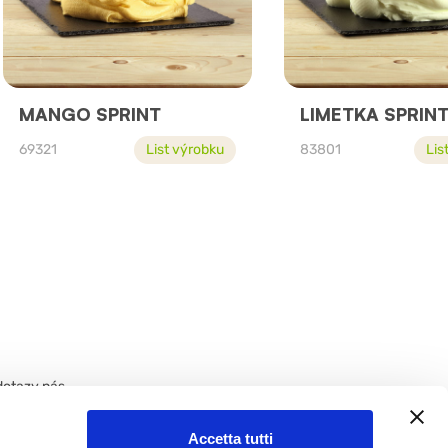
MANGO SPRINT
LIMETKA SPRIN
69321
List výrobku
83801
Lis
dotazy nás
Accetta tutti