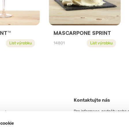
INT™
MASCARPONE SPRINT
List výrobku
14801
List výrobku
Kontaktujte nás
Pro informace, podněty nebo 
 unico
neváhejte kontaktovat.
n. 5/A
 cookie
 Frazione Arceto (Italy)