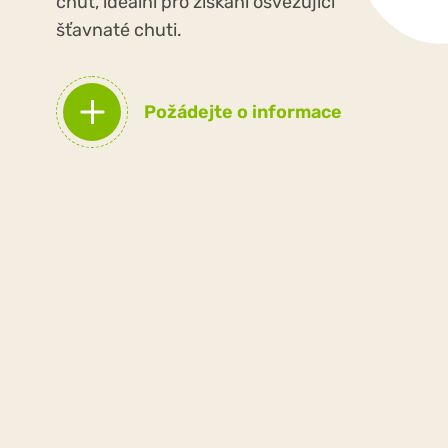
chuť, ideální pro získání osvěžující
šťavnaté chuti.
Požádejte o informace