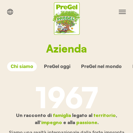
Azienda
Chi siamo
PreGel oggi
PreGel nel mondo
1967
Un racconto di
famiglia
legato al
territorio
,
all’
impegno
e alla
passione
.
Siamo una realtà internazionale dalla forte impronta