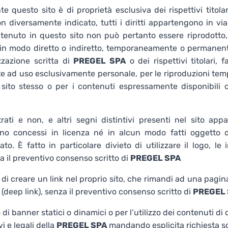
te questo sito è di proprietà esclusiva dei rispettivi titolari
n diversamente indicato, tutti i diritti appartengono in vi
ontenuto in questo sito non può pertanto essere riprodotto
, in modo diretto o indiretto, temporaneamente o permanent
zzazione scritta di
PREGEL SPA
o dei rispettivi titolari, 
ate ad uso esclusivamente personale, per le riproduzioni t
 sito stesso o per i contenuti espressamente disponibili 
trati e non, e altri segni distintivi presenti nel sito app
no concessi in licenza né in alcun modo fatti oggetto di
o. È fatto in particolare divieto di utilizzare il logo, le
za il preventivo consenso scritto di
PREGEL SPA
o di creare un link nel proprio sito, che rimandi ad una pagin
(deep link), senza il preventivo consenso scritto di
PREGEL
 di banner statici o dinamici o per l’utilizzo dei contenuti di
vi e legali della
PREGEL SPA
mandando esplicita richiesta scr