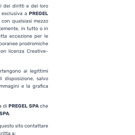
 dei diritti e dei loro
a esclusiva a
PREGEL
, con qualsiasi mezzo
emente, in tutto o in
fatta eccezione per le
emporanee prodromiche
con licenza Creative-
artengono ai legittimi
 disposizione, salvo
 immagini e la grafica
a di
PREGEL SPA
che
 SPA
.
 questo sito contattare
itta a: