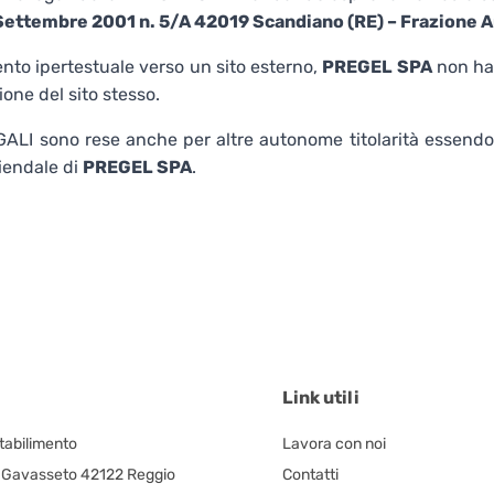
ettembre 2001 n. 5/A 42019 Scandiano (RE) – Frazione Arc
nto ipertestuale verso un sito esterno,
PREGEL SPA
non ha 
ione del sito stesso.
ALI sono rese anche per altre autonome titolarità essend
iendale di
PREGEL SPA
.
Link utili
Stabilimento
Lavora con noi
, Gavasseto 42122 Reggio
Contatti