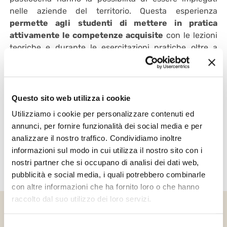
nelle aziende del territorio. Questa esperienza
permette agli
studenti di mettere in pratica
attivamente le competenze acquisite
con le lezioni
teoriche e durante le esercitazioni pratiche oltre a
consentirgli di studiare nuove soluzioni innovative
volte a rispondere alle richieste del mercato. Queste
attività sono fondamentali ai fini del proseguimento
degli studi degli studenti o di una eventuale
Questo sito web utilizza i cookie
assunzione presso aziende del settore.
Utilizziamo i cookie per personalizzare contenuti ed
annunci, per fornire funzionalità dei social media e per
analizzare il nostro traffico. Condividiamo inoltre
informazioni sul modo in cui utilizza il nostro sito con i
08/04/2024
nostri partner che si occupano di analisi dei dati web,
pubblicità e social media, i quali potrebbero combinarle
con altre informazioni che ha fornito loro o che hanno
raccolto dal suo utilizzo dei loro servizi.
Selezione