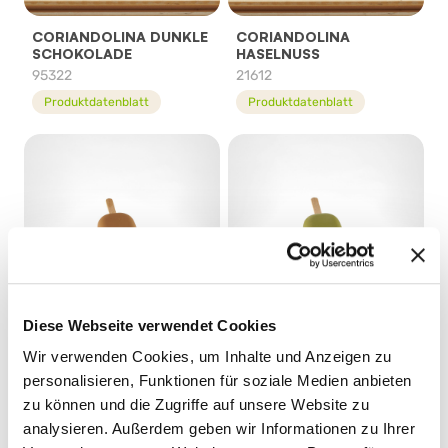
CORIANDOLINA DUNKLE
CORIANDOLINA
SCHOKOLADE
HASELNUSS
95322
21612
Produktdatenblatt
Produktdatenblatt
Diese Webseite verwendet Cookies
CORIANDOLINA KAFFEE
CORIANDOLINA
Wir verwenden Cookies, um Inhalte und Anzeigen zu
PISTACCHIO
90412
personalisieren, Funktionen für soziale Medien anbieten
21732
Produktdatenblatt
zu können und die Zugriffe auf unsere Website zu
Produktdatenblatt
analysieren. Außerdem geben wir Informationen zu Ihrer