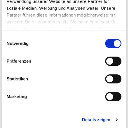
Verwendung unserer Website an unsere Partner für
soziale Medien, Werbung und Analysen weiter. Unsere
Partner führen diese Informationen möglicherweise mit
weiteren Daten zusammen, die Sie ihnen bereitgestellt
haben oder die sie im Rahmen Ihrer Nutzung der Dienste
gesammelt haben.
Einwilligungsauswahl
Notwendig
Präferenzen
CORIANDOLINA STICK
CORIANDOLINA STICK
LEMON
STRAWBERRY
90822
90722
Statistiken
Produktdatenblatt
Produktdatenblatt
Marketing
Details zeigen