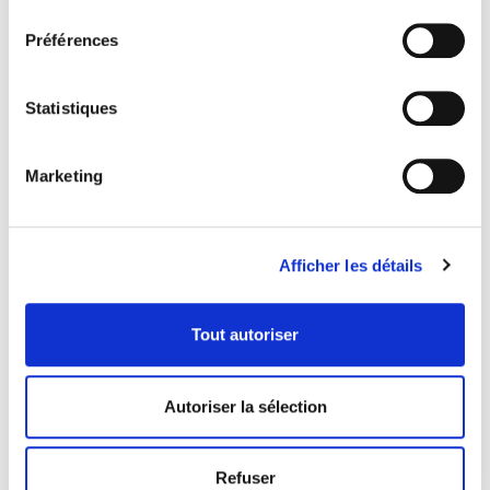
consentement
Préférences
Statistiques
Marketing
CORIANDOLINA LIMONE
CORIANDOLINA
Afficher les détails
NOISETTE
90822
21612
fiche produit
fiche produit
Tout autoriser
Contactez-nous
Autoriser la sélection
Pour toute information, réclamation ou curiosité, n'hésitez pas
à nous contacter.
Refuser