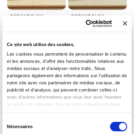
CORIANDOLINA
CORIANDOLINA
CIOCCOBIANCO
CIOCCOLATTE
90512
90922
fiche produit
fiche produit
Ce site web utilise des cookies.
Les cookies nous permettent de personnaliser le contenu
et les annonces, d'offrir des fonctionnalités relatives aux
médias sociaux et d'analyser notre trafic. Nous
partageons également des informations sur l'utilisation de
notre site avec nos partenaires de médias sociaux, de
publicité et d'analyse, qui peuvent combiner celles-ci
avec d'autres informations que vous leur avez fournies
ou qu'ils ont collectées lors de votre utilisation de leurs
CORIANDOLINA
CORIANDOLINA
services.
FRAGOLA
LANCILLOTTO®
Sélection
90722
82674
Nécessaires
du
fiche produit
fiche produit