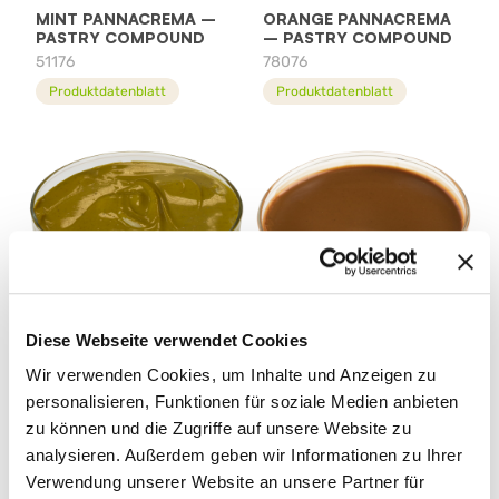
MINT PANNACREMA –
ORANGE PANNACREMA
PASTRY COMPOUND
– PASTRY COMPOUND
51176
78076
Produktdatenblatt
Produktdatenblatt
Diese Webseite verwendet Cookies
PANNACREMA PISTAZIE
PANNACREMA WALNUSS
Wir verwenden Cookies, um Inhalte und Anzeigen zu
ÉLITE
53986
personalisieren, Funktionen für soziale Medien anbieten
84346
Produktdatenblatt
zu können und die Zugriffe auf unsere Website zu
Produktdatenblatt
analysieren. Außerdem geben wir Informationen zu Ihrer
Verwendung unserer Website an unsere Partner für