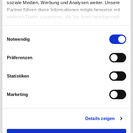
soziale Medien, Werbung und Analysen weiter. Unsere
Partner führen diese Informationen möglicherweise mit
weiteren Daten zusammen, die Sie ihnen bereitgestellt
haben oder die sie im Rahmen Ihrer Nutzung der Dienste
gesammelt haben.
Einwilligungsauswahl
Notwendig
Präferenzen
PANNACREMA WILLIAMS
PANNACREMA
BIRNE
ZABAJONE
76576
76376
Statistiken
Produktdatenblatt
Produktdatenblatt
Marketing
Details zeigen