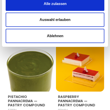
Alle zulassen
PANNACREMA ZITRONE
PINEAPPLE
PANNACREMA –
Auswahl erlauben
78176
PASTRY COMPOUND
Produktdatenblatt
77376
Ablehnen
Produktdatenblatt
PISTACHIO
RASPBERRY
PANNACREMA –
PANNACREMA –
PASTRY COMPOUND
PASTRY COMPOUND