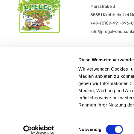
Marsstraße 3
85551 Kirchheim bei 
+49-(0)89-991-996-0
info@pregel-deutschl
PreGel Austria GmbH
Grazerstraße 58
Diese Webseite verwende
8665 Langenwang
Wir verwenden Cookies, um
+43 3854 6116
Medien anbieten zu können
office@pregelaustria.a
geben wir Informationen z
Medien, Werbung und Analy
möglicherweise mit weiter
Rahmen Ihrer Nutzung der
Cap. Soc. € 1.548.000,00 i.v. - R.E.
Einwilligungsauswahl
Notwendig