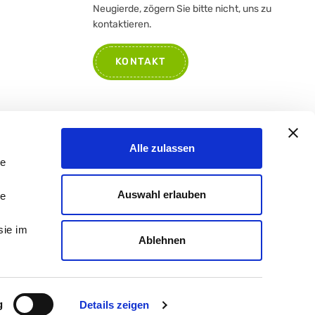
Neugierde, zögern Sie bitte nicht, uns zu
kontaktieren.
KONTAKT
Alle zulassen
le
Auswahl erlauben
le
sie im
Ablehnen
criz. Reg. Imprese RE: IT 01133190353
g
Details zeigen