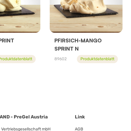
PRINT
PFIRSICH-MANGO
SPRINT N
Produktdatenblatt
89602
Produktdatenblatt
ND - PreGel Austria
Link
ertriebsgesellschaft mbH
AGB