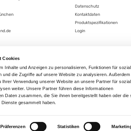
Datenschutz
München
Kontaktdaten
Produktspezifikationen
and.de
Login
t Cookies
 Inhalte und Anzeigen zu personalisieren, Funktionen für sozia
 und die Zugriffe auf unsere Website zu analysieren. Außerdem
t
u Ihrer Verwendung unserer Website an unsere Partner für sozia
sen weiter. Unsere Partner führen diese Informationen
en Daten zusammen, die Sie ihnen bereitgestellt haben oder die 
 Dienste gesammelt haben.
A. Reggio E. n. 161306 - N. MECC RE-003397 - Cod. Fisc. – P. IVA e N. Is
Präferenzen
Statistiken
Marketin
© 2021 PreGel s.p.a.. All rights reserved.