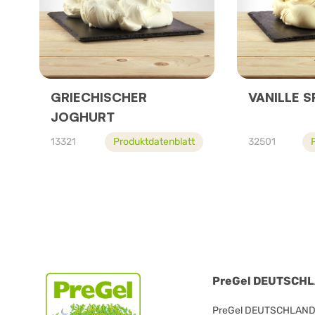
GRIECHISCHER
VANILLE S
JOGHURT
13321
Produktdatenblatt
32501
PreGel DEUTSCHLA
PreGel DEUTSCHLAND V