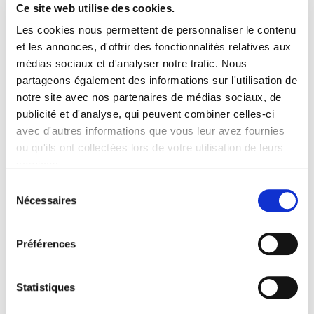
Ce site web utilise des cookies.
Les cookies nous permettent de personnaliser le contenu
et les annonces, d'offrir des fonctionnalités relatives aux
Contactez-nous
médias sociaux et d'analyser notre trafic. Nous
partageons également des informations sur l'utilisation de
Pour toute information, réclamation ou curiosité, n'hésitez pas
notre site avec nos partenaires de médias sociaux, de
à nous contacter.
publicité et d'analyse, qui peuvent combiner celles-ci
avec d'autres informations que vous leur avez fournies
CONTACTEZ-NOUS
ou qu'ils ont collectées lors de votre utilisation de leurs
services.
Sélection
Nécessaires
du
consentement
Préférences
Statistiques
PreGel Spa