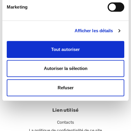
Marketing
PreGel S.p.a. - Uffici/Stabilimento
Via Ezio Comparoni 64, Gavasseto 42122 Reggio Emilia (RE)
Tel.: +39.0522.394.211
Afficher les détails
Fax: +39.0522.394.305
Tout autoriser
PreGel S.p.a. - Sede Legale
PRE GEL spa con socio unico
Via 11 Settembre 2001 n. 5/A
Autoriser la sélection
42019 Scandiano (RE) - Frazione Arceto (Italy)
Refuser
Lien utilisé
Contacts
La politique de confidentialité de ce site