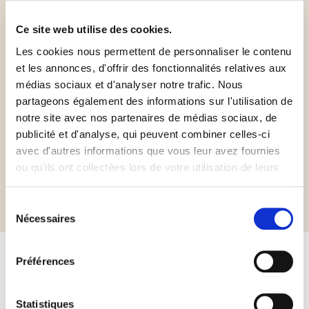
Ce site web utilise des cookies.
Les cookies nous permettent de personnaliser le contenu
et les annonces, d'offrir des fonctionnalités relatives aux
médias sociaux et d'analyser notre trafic. Nous
Sans gluten
Sans huile de
Kosher
partageons également des informations sur l'utilisation de
palme
Chalavi
notre site avec nos partenaires de médias sociaux, de
publicité et d'analyse, qui peuvent combiner celles-ci
avec d'autres informations que vous leur avez fournies
ou qu'ils ont collectées lors de votre utilisation de leurs
Informations complémentaires
services.
Sélection
Nécessaires
du
consentement
Préférences
Autres produits susceptibles de
vous intéresser
Statistiques