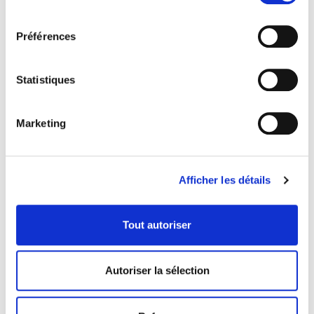
consentement
Préférences
MELON SPRINT AVEC
PÊCHE SPRINT AVEC
PIÈCES
PIÈCES
Statistiques
26821
31431
fiche produit
fiche produit
Marketing
Afficher les détails
Tout autoriser
Autoriser la sélection
POPCORN SPRINT
TROPICAL COCCO
SPRINT
48571
93461
fiche produit