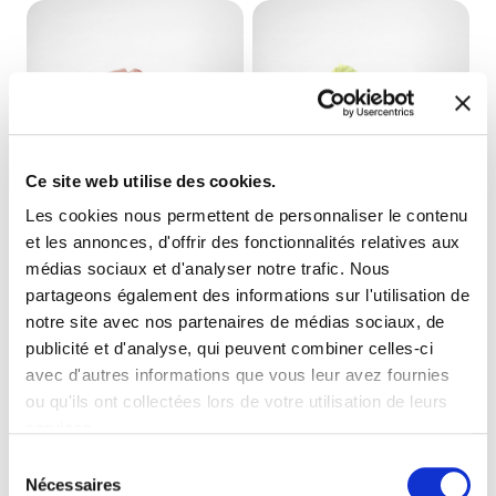
Ce site web utilise des cookies.
Les cookies nous permettent de personnaliser le contenu
LAMPONE SPRINT CON
MELA VERDE SPRINT
et les annonces, d'offrir des fonctionnalités relatives aux
PEZZI
CON PEZZI
médias sociaux et d'analyser notre trafic. Nous
31355
83601
partageons également des informations sur l'utilisation de
fiche produit
fiche produit
notre site avec nos partenaires de médias sociaux, de
publicité et d'analyse, qui peuvent combiner celles-ci
avec d'autres informations que vous leur avez fournies
ou qu'ils ont collectées lors de votre utilisation de leurs
services.
Sélection
Nécessaires
du