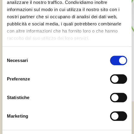
analizzare il nostro traffico. Condividiamo inoltre
informazioni sul modo in cui utilizza il nostro sito con i
nostri partner che si occupano di analisi dei dati web,
pubblicità e social media, i quali potrebbero combinarle
con altre informazioni che ha fornito loro o che hanno
raccolto dal suo utilizzo dei loro servizi.
PreGel Polonia compie 20 anni
Selezione
Necessari
del
Da 20 anni passione e qualità Ci sembra ieri, ma sono
consenso
passati già vent’anni da…
Preferenze
Statistiche
TUTTE LE NOTIZIE
Marketing