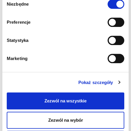
Niezbędne
zgody
CREMA NOCCIOLA
CRUNCHY COATINGS
Preferencje
BIAŁA CZEKOLADA
63811
95202
Szczegóły produktu
Statystyka
Szczegóły produktu
Marketing
Pokaż szczegóły
Zezwól na wszystkie
CRUNCHY COATINGS
CRUNCHY COATINGS
CYTRYNA
GIANDUIA
Zezwól na wybór
95502
95102