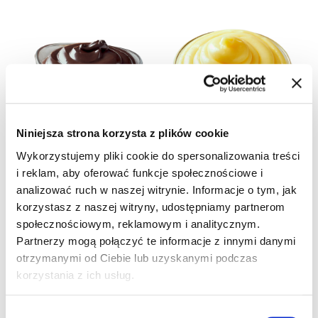
Niniejsza strona korzysta z plików cookie
Wykorzystujemy pliki cookie do spersonalizowania treści
CREMA BITTER
CREMA FIRENZE
i reklam, aby oferować funkcje społecznościowe i
62631
66681
analizować ruch w naszej witrynie. Informacje o tym, jak
Szczegóły produktu
Szczegóły produktu
korzystasz z naszej witryny, udostępniamy partnerom
społecznościowym, reklamowym i analitycznym.
Partnerzy mogą połączyć te informacje z innymi danymi
otrzymanymi od Ciebie lub uzyskanymi podczas
korzystania z ich usług.
Wybór