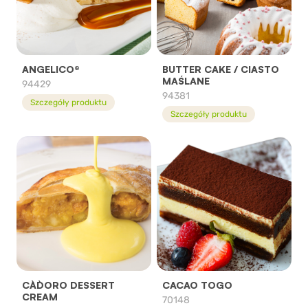
ANGELICO®
BUTTER CAKE / CIASTO
MAŚLANE
94429
94381
Szczegóły produktu
Szczegóły produktu
CA`D`ORO DESSERT
CACAO TOGO
CREAM
70148