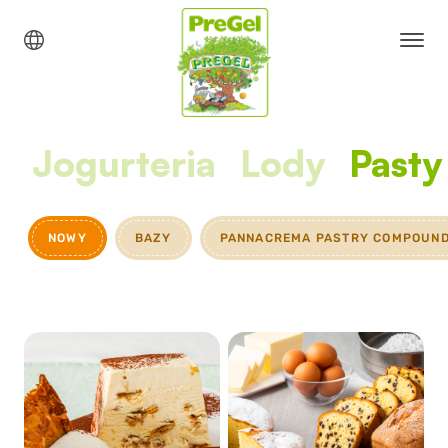
Jogurteria
Lody
Pasty
NOWY
BAZY
PANNACREMA PASTRY COMPOUN