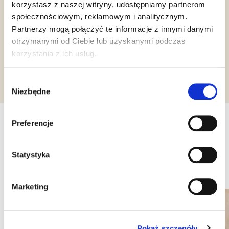
korzystasz z naszej witryny, udostępniamy partnerom
Vegan
Halal Italia
HCS
społecznościowym, reklamowym i analitycznym.
Partnerzy mogą połączyć te informacje z innymi danymi
otrzymanymi od Ciebie lub uzyskanymi podczas
korzystania z ich usług.
Żądanie informacji
Wybór
Niezbędne
zgody
Preferencje
Inne produkty, które mogą Cię
zainteresować
Statystyka
Marketing
Pokaż szczegóły