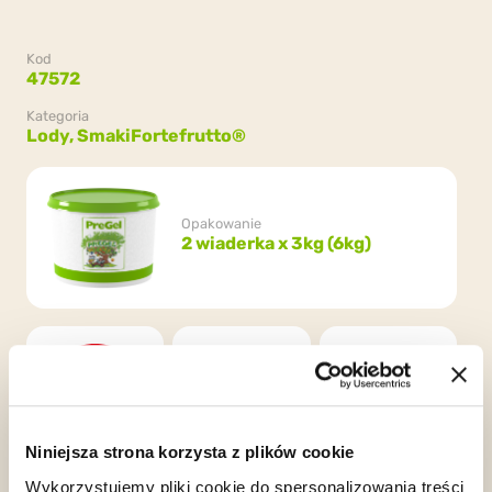
Kod
47572
Kategoria
Lody,
Smaki
Fortefrutto®
Opakowanie
2 wiaderka x 3kg (6kg)
Niniejsza strona korzysta z plików cookie
Gluten Free
Kosher
Orthodox
Wykorzystujemy pliki cookie do spersonalizowania treści
Pareve
Union Pareve