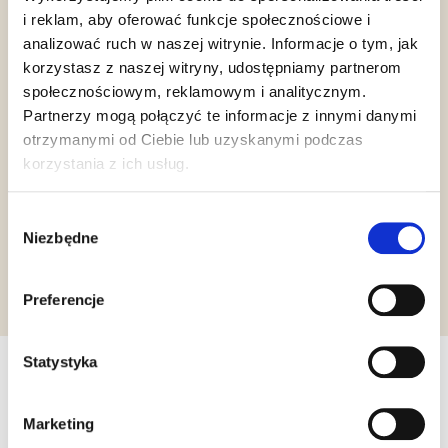
i reklam, aby oferować funkcje społecznościowe i
analizować ruch w naszej witrynie. Informacje o tym, jak
korzystasz z naszej witryny, udostępniamy partnerom
społecznościowym, reklamowym i analitycznym.
Partnerzy mogą połączyć te informacje z innymi danymi
otrzymanymi od Ciebie lub uzyskanymi podczas
Vegan
Halal Italia
HCS
korzystania z ich usług.
Wybór
Niezbędne
zgody
Żądanie informacji
Preferencje
Statystyka
Inne produkty, które mogą Cię
Marketing
zainteresować