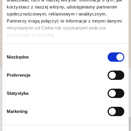
korzystasz z naszej witryny, udostępniamy partnerom
Gluten Free
Orthodox
społecznościowym, reklamowym i analitycznym.
Union Dairy
Partnerzy mogą połączyć te informacje z innymi danymi
otrzymanymi od Ciebie lub uzyskanymi podczas
korzystania z ich usług.
Żądanie informacji
Wybór
Niezbędne
zgody
Preferencje
Inne produkty, które mogą Cię
Statystyka
zainteresować
Marketing