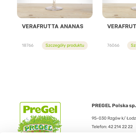
VERAFRUTTA ANANAS
VERAFRU
18766
Szczegóły produktu
76066
Sz
PREGEL Polska sp. 
95-030 Rzgów k/ Łodzi
Telefon: 42 214 22 22
Fax: 42 214 11 77